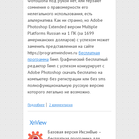
Фотошопа под рукой нет, или терзают
сомнения о правомерности его
нелегального использования, есть
альтернатива. Как ни странно, но Adobe
Photoshop Extended версии Multiple
Platforms Russian на 1 ПК (за 1699
американских долларов) с успехом может
заменить представленная на сайте
https://programwindows.ru
бесплатная
программа
Гимп. Графический бесплатный
редактор Гимп с успехом конкурирует с
Adobe Photoshop скачать бесплатно на
компьютер без регистрации или без sms
полнофункциональную русскую версию
которого легально не возможно.
о Gimp
Подробнее
2 комментария
XnView
Базовая версия ИксэнВью –
бесплатная программа для