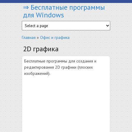
⇒ Бесплатные программы
Перейти к основному содержанию
для Windows
Вы здесь
Главная
»
Офис и графика
2D графика
Бесплатные программы для создания и
редактирования 2D графики (плоских
изображений).