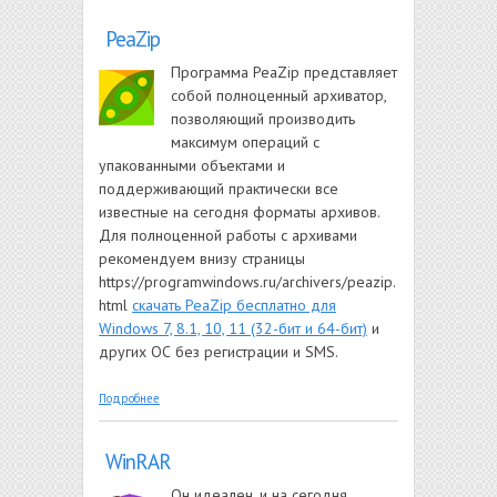
PeaZip
Программа PeaZip представляет
собой полноценный архиватор,
позволяющий производить
максимум операций с
упакованными объектами и
поддерживающий практически все
известные на сегодня форматы архивов.
Для полноценной работы с архивами
рекомендуем внизу страницы
https://programwindows.ru/archivers/peazip.
html
скачать PeaZip бесплатно для
Windows 7, 8.1, 10, 11 (32-бит и 64-бит)
и
других ОС без регистрации и SMS.
о PeaZip
Подробнее
WinRAR
Он идеален, и на сегодня