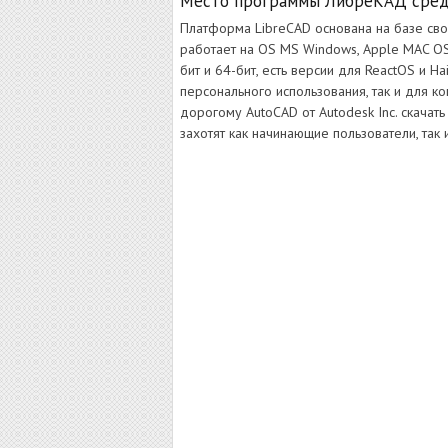
Место программы ЛибреКАД сред
Платформа LibreCAD основана на базе св
работает на OS MS Windows, Apple MAC OS X
бит и 64-бит, есть версии для ReactOS и H
персонального использования, так и для 
дорогому AutoCAD от Autodesk Inc. скачать б
захотят как начинающие пользователи, та