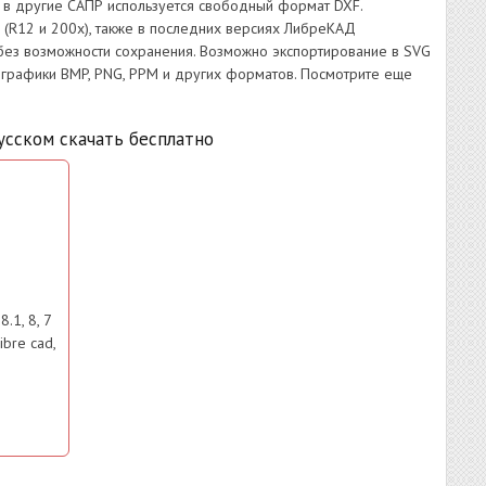
 в другие САПР используется свободный формат DXF.
(R12 и 200x), также в последних версиях ЛибреКАД
ез возможности сохранения. Возможно экспортирование в SVG
 графики BMP, PNG, PPM и других форматов. Посмотрите еще
сском скачать бесплатно
.1, 8, 7
ibre cad,