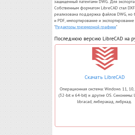
защищенный патентами DWG. Для экспорта
Собственным форматом LibreCAD стал DXF 
реализована поддержка файлов DWG, но б
и PDF, импортирование и экспортирование
"
Редакторы трехмерной графики
"
Последнюю версию LibreCAD на ру
Скачать LibreCAD
Операционная система: Windows 11, 10, 8
(32-bit и 64-bit) и другие OS. Синонимы: l
libracad, либеракад, либркад.