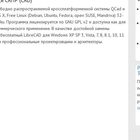
и САПР (CAD)
ободно распространяемой кроссплатформенной системы QCad и
, Free Linux (Debian, Ubuntu, Fedora, open SUSE, Mandriva) 32-
aiku. Программа лицензируется по GNU GPL v2 и доступна как для
коммерческого применения. В качестве достойной замены
есплатный LibreCAD для Windows XP SP 3, Vista, 7, 8, 8.1, 10, 11
к и профессиональные проектировщики и архитекторы.
Р
3
П
п
к
р
с