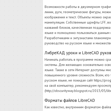
Возможности работы в двухмерном графич
линии, дуги, геометрические фигуры, можн
изображения и текст. Объекты можно окра
манипуляции. Собственные шрифты LFF, во
названий блоков, качественная поддержка
языке и полноценно пользоваться данным 
Разработчиками и энтузиастами планомерн
руководство на русском языке и множест
ЛибреКАД уроки и LibreCAD руков
Начинать работать в программе можно сраз
системы. Для желающих основательно осво
языке. Также в сети Интернет доступны м
повышенного уровня сложности. Всем, кто
русском языке, не покидая сайт https://pr
на свой компьютер, рекомендуем просмот
(http://obscurityway.blogspot.ru/2013/05/lib
Форматы файлов LibreCAD
Как известно, внутренним форматом файла