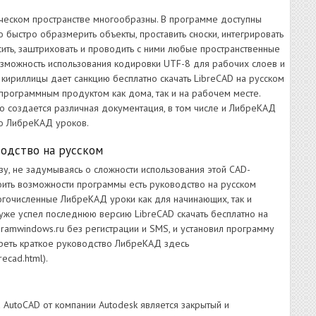
еском пространстве многообразны. В программе доступны
о быстро образмерить объекты, проставить сноски, интегрировать
сить, заштриховать и проводить с ними любые пространственные
зможность использования кодировки UTF-8 для рабочих слоев и
 кириллицы дает санкцию бесплатно скачать LibreCAD на русском
программным продуктом как дома, так и на рабочем месте.
о создается различная документация, в том числе и ЛибреКАД
во ЛибреКАД уроков.
одство на русском
у, не задумываясь о сложности использования этой CAD-
ить возможности программы есть руководство на русском
ногочисленные ЛибреКАД уроки как для начинающих, так и
 уже успел последнюю версию LibreCAD скачать бесплатно на
ogramwindows.ru без регистрации и SMS, и установил программу
реть краткое руководство ЛибреКАД здесь
recad.html).
 AutoCAD от компании Autodesk является закрытый и