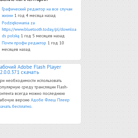
Графический редактор на все случаи
жизни
1 год 4 месяца назад
Рodziękowania za
https://www.bluetooth.today/pl/downloa
ds polską
1 год 5 месяцев назад
Почти профи редактор
1 год 10
месяцев назад
абочий Adobe Flash Player
2.0.0.371 скачать
ри необходимости использовать
опулярную среду трансляции Flash-
онтента всегда можно последнюю
абочую версию
Адобе Флеш Плеер
качать бесплатно
.