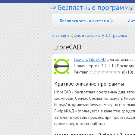
⇒ Бесплатные программы
Перейти к основному содержанию
Безопасность и система
Инт
Вы здесь
Главная
»
Офис и графика
»
3D графика
LibreCAD
Скачать LibreCAD
для автоматиза
Новая версия: 2.2.1.1 | Послед
Рейтинг: ☆☆☆☆☆☆☆☆ (8/10)
Краткое описание программы
LibreCAD - бесплатная программа для авт
сложности. Сейчас бесплатно скачать Либр
https://programwindows.ru могут все жел
ЛибреКАД используется в качестве средст
автоматизировать процесс при производст
прочих чертежных работах.